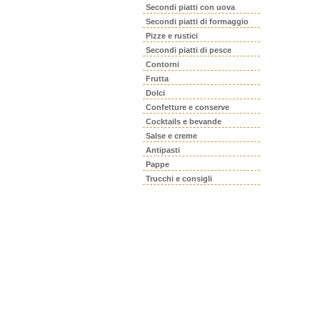
Secondi piatti con uova
Secondi piatti di formaggio
Pizze e rustici
Secondi piatti di pesce
Contorni
Frutta
Dolci
Confetture e conserve
Cocktails e bevande
Salse e creme
Antipasti
Pappe
Trucchi e consigli