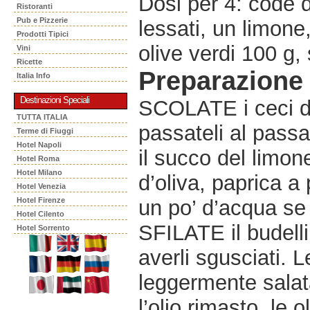
Dosi per 4: code d
Ristoranti
Pub e Pizzerie
lessati, un limone,
Prodotti Tipici
olive verdi 100 g, 
Vini
Ricette
Preparazione
Italia Info
Destinazioni Speciali
SCOLATE i ceci da
TUTTA ITALIA
passateli al passa
Terme di Fiuggi
Hotel Napoli
il succo del limon
Hotel Roma
Hotel Milano
d’oliva, paprica 
Hotel Venezia
Hotel Firenze
un po’ d’acqua se
Hotel Cilento
SFILATE il budelli
Hotel Sorrento
averli sgusciati. 
leggermente salata
l’olio rimasto, le 