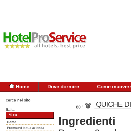
Home
Dove dormire
Come muovers
cerca nel sito
QUICHE D
80 '
Italia
Menu
Ingredienti
Home
Promuovi la tua azienda