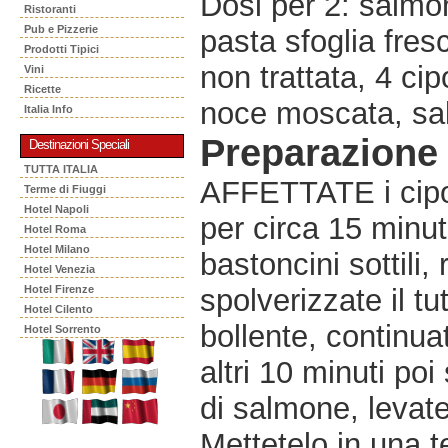
Dosi per 2: salmo
Ristoranti
Pub e Pizzerie
pasta sfoglia fres
Prodotti Tipici
non trattata, 4 cipo
Vini
Ricette
noce moscata, sal
Italia Info
Preparazione
Destinazioni Speciali
TUTTA ITALIA
AFFETTATE i cipoll
Terme di Fiuggi
Hotel Napoli
per circa 15 minuti
Hotel Roma
Hotel Milano
bastoncini sottili,
Hotel Venezia
Hotel Firenze
spolverizzate il tu
Hotel Cilento
bollente, continua
Hotel Sorrento
altri 10 minuti po
di salmone, levate 
Mettetelo in una t