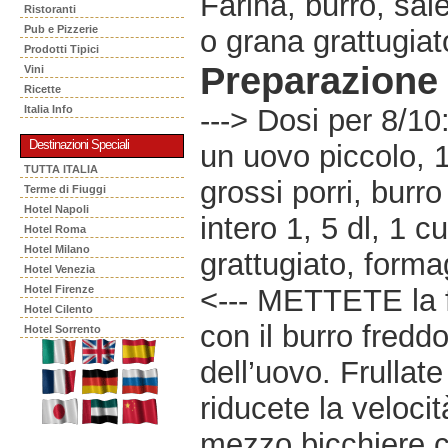
Farina, burro, sal
Ristoranti
Pub e Pizzerie
o grana grattugiat
Prodotti Tipici
Preparazione
Vini
Ricette
Italia Info
---> Dosi per 8/10
Destinazioni Speciali
un uovo piccolo, 1/
TUTTA ITALIA
grossi porri, burr
Terme di Fiuggi
Hotel Napoli
intero 1, 5 dl, 1 
Hotel Roma
Hotel Milano
grattugiato, forma
Hotel Venezia
Hotel Firenze
<--- METTETE la f
Hotel Cilento
con il burro freddo 
Hotel Sorrento
dell’uovo. Frullat
riducete la veloci
mezzo bicchiere c