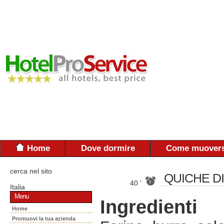
Home
Dove dormire
Come muovers
cerca nel sito
QUICHE D
40 '
Italia
Menu
Ingredienti
Home
Promuovi la tua azienda