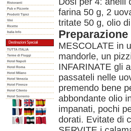
Dosi per 4: anelli 
Ristoranti
Pub e Pizzerie
farina 50 g, 2 uov
Prodotti Tipici
tritate 50 g, olio 
Vini
Ricette
Preparazione
Italia Info
Destinazioni Speciali
MESCOLATE in una c
TUTTA ITALIA
mandorle, un pizz
Terme di Fiuggi
Hotel Napoli
INFARINATE gli ane
Hotel Roma
Hotel Milano
passateli nelle uo
Hotel Venezia
Hotel Firenze
premendo bene pe
Hotel Cilento
abbondante olio in
Hotel Sorrento
impanati, pochi p
dorati. Evitate di 
SERVITE i calamar