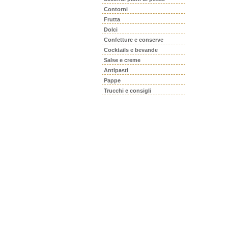
Contorni
Frutta
Dolci
Confetture e conserve
Cocktails e bevande
Salse e creme
Antipasti
Pappe
Trucchi e consigli