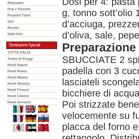
Dosi per 4: pasta 
Ristoranti
Pub e Pizzerie
g, tonno sott’olio 
Prodotti Tipici
d’acciuga, prezzemo
Vini
Ricette
d’oliva, sale, pepe
Italia Info
Preparazione
Destinazioni Speciali
TUTTA ITALIA
SBUCCIATE 2 spicch
Terme di Fiuggi
Hotel Napoli
padella con 3 cucch
Hotel Roma
Hotel Milano
lasciateli sconge
Hotel Venezia
Hotel Firenze
bicchiere di acqua
Hotel Cilento
Poi strizzate bene 
Hotel Sorrento
velocemente su fu
placca del forno e
rettangolo. Distri