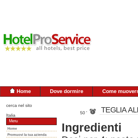
Home
Dove dormire
Come muovers
cerca nel sito
TEGLIA AL
50 '
Italia
Menu
Ingredienti
Home
Promuovi la tua azienda