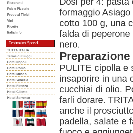
Dosi per 4: pasta 
Ristoranti
Pub e Pizzerie
formaggio Asiago 2
Prodotti Tipici
cotto 100 g, una c
Vini
Ricette
falda di peperone 
Italia Info
nero.
Destinazioni Speciali
TUTTA ITALIA
Preparazione
Terme di Fiuggi
Hotel Napoli
PULITE cipolla e sc
Hotel Roma
Hotel Milano
insaporire in una 
Hotel Venezia
Hotel Firenze
cucchiai di olio. 
Hotel Cilento
farli dorare. TRIT
Hotel Sorrento
anche il prosciutto 
padella, salate e 
fuoco e aggiungete