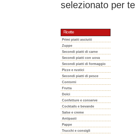
selezionato per te 
Ricette
Primi piatti asciutti
Zuppe
Secondi piatti di carne
Secondi piatti con uova
Secondi piatti di formaggio
Pizze e rustici
Secondi piatti di pesce
Contorni
Frutta
Dolci
Confetture e conserve
Cocktails e bevande
Salse e creme
Antipasti
Pappe
Trucchi e consigli