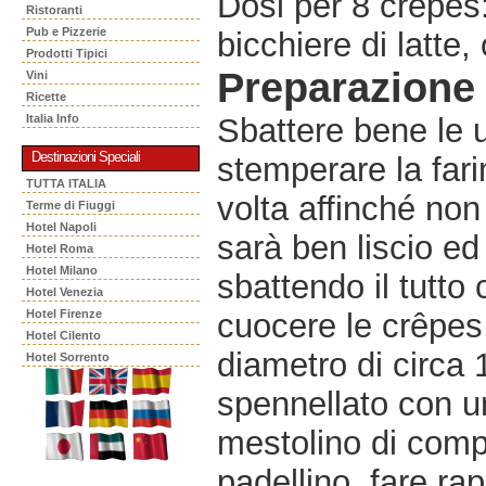
Dosi per 8 crêpes:
Ristoranti
Pub e Pizzerie
bicchiere di latte, 
Prodotti Tipici
Preparazione
Vini
Ricette
Italia Info
Sbattere bene le u
Destinazioni Speciali
stemperare la fari
TUTTA ITALIA
volta affinché no
Terme di Fiuggi
Hotel Napoli
sarà ben liscio e
Hotel Roma
Hotel Milano
sbattendo il tutto
Hotel Venezia
Hotel Firenze
cuocere le crêpes
Hotel Cilento
diametro di circa
Hotel Sorrento
spennellato con un
mestolino di compo
padellino, fare ra