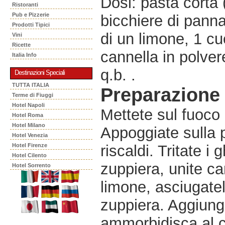
Dosi: pasta corta 
Ristoranti
Pub e Pizzerie
bicchiere di panna 
Prodotti Tipici
di un limone, 1 cu
Vini
Ricette
cannella in polver
Italia Info
q.b. .
Destinazioni Speciali
TUTTA ITALIA
Preparazione
Terme di Fiuggi
Hotel Napoli
Mettete sul fuoco 
Hotel Roma
Hotel Milano
Appoggiate sulla 
Hotel Venezia
Hotel Firenze
riscaldi. Tritate i 
Hotel Cilento
zuppiera, unite ca
Hotel Sorrento
limone, asciugatel
zuppiera. Aggiunget
ammorbidisca al ca