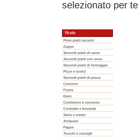
selezionato per te 
Ricette
Primi piatti asciutti
Zuppe
Secondi piatti di carne
Secondi piatti con uova
Secondi piatti di formaggio
Pizze e rustici
Secondi piatti di pesce
Contorni
Frutta
Dolci
Confetture e conserve
Cocktails e bevande
Salse e creme
Antipasti
Pappe
Trucchi e consigli