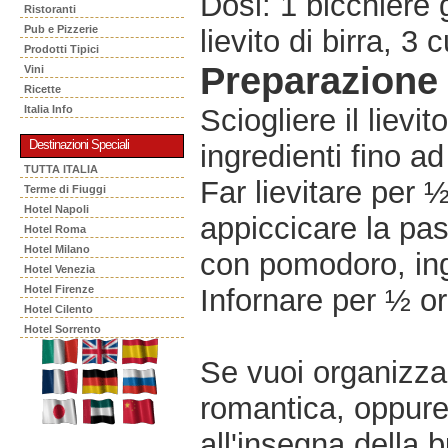
Dosi: 1 bicchiere 
Ristoranti
Pub e Pizzerie
lievito di birra, 3 
Prodotti Tipici
Preparazione
Vini
Ricette
Italia Info
Sciogliere il lievit
Destinazioni Speciali
ingredienti fino a
TUTTA ITALIA
Far lievitare per 
Terme di Fiuggi
Hotel Napoli
appiccicare la pas
Hotel Roma
Hotel Milano
con pomodoro, ing
Hotel Venezia
Hotel Firenze
Infornare per ½ or
Hotel Cilento
Hotel Sorrento
Se vuoi organizzar
romantica, oppur
all'insegna della 