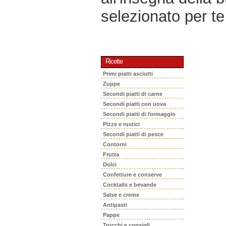
selezionato per te 
Ricette
Primi piatti asciutti
Zuppe
Secondi piatti di carne
Secondi piatti con uova
Secondi piatti di formaggio
Pizze e rustici
Secondi piatti di pesce
Contorni
Frutta
Dolci
Confetture e conserve
Cocktails e bevande
Salse e creme
Antipasti
Pappe
Trucchi e consigli