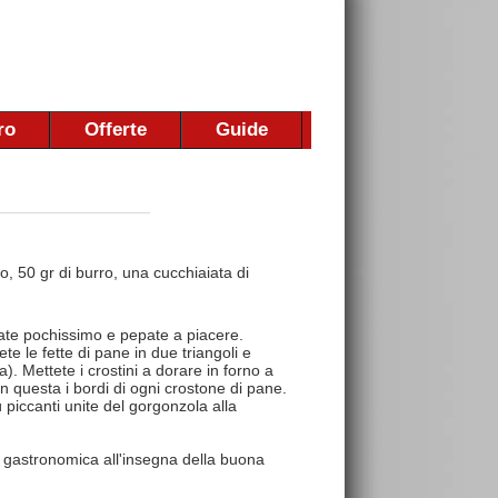
ro
Offerte
Guide
o, 50 gr di burro, una cucchiaiata di
alate pochissimo e pepate a piacere.
te le fette di pane in due triangoli e
 Mettete i crostini a dorare in forno a
n questa i bordi di ogni crostone di pane.
ù piccanti unite del gorgonzola alla
 gastronomica all'insegna della buona