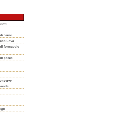
iutti
 di carne
i con uova
 di formaggio
 di pesce
conserve
evande
igli