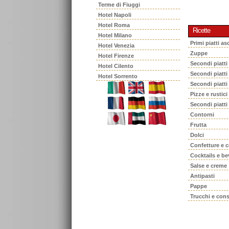
Terme di Fiuggi
Hotel Napoli
Hotel Roma
Ricette
Hotel Milano
Primi piatti asc
Hotel Venezia
Zuppe
Hotel Firenze
Secondi piatti
Hotel Cilento
Secondi piatt
Hotel Sorrento
Secondi piatti
Pizze e rustici
Secondi piatti
Contorni
Frutta
Dolci
Confetture e 
Cocktails e b
Salse e creme
Antipasti
Pappe
Trucchi e cons