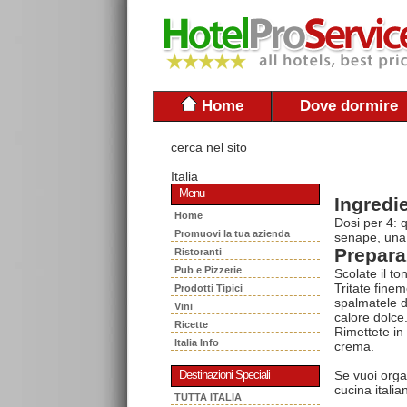
Home
Dove dormire
cerca nel sito
Italia
Menu
Ingredie
Home
Dosi per 4: q
Promuovi la tua azienda
senape, una c
Prepara
Ristoranti
Pub e Pizzerie
Scolate il t
Tritate finem
Prodotti Tipici
spalmatele d
Vini
calore dolce
Ricette
Rimettete in 
Italia Info
crema.
Se vuoi orga
Destinazioni Speciali
cucina italia
TUTTA ITALIA