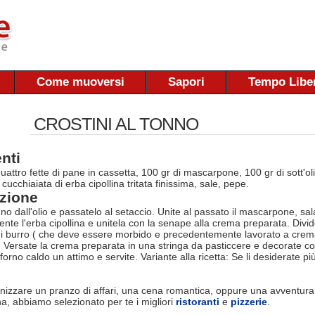
Come muoversi
Sapori
Tempo Libe
CROSTINI AL TONNO
nti
uattro fette di pane in cassetta, 100 gr di mascarpone, 100 gr di sott'oli
ucchiaiata di erba cipollina tritata finissima, sale, pepe.
zione
onno dall'olio e passatelo al setaccio. Unite al passato il mascarpone, s
ente l'erba cipollina e unitela con la senape alla crema preparata. Divide
i burro ( che deve essere morbido e precedentemente lavorato a crema).
. Versate la crema preparata in una stringa da pasticcere e decorate co
forno caldo un attimo e servite. Variante alla ricetta: Se li desiderate pi
nizzare un pranzo di affari, una cena romantica, oppure una avventura
na, abbiamo selezionato per te i migliori
ristoranti
e
pizzerie
.