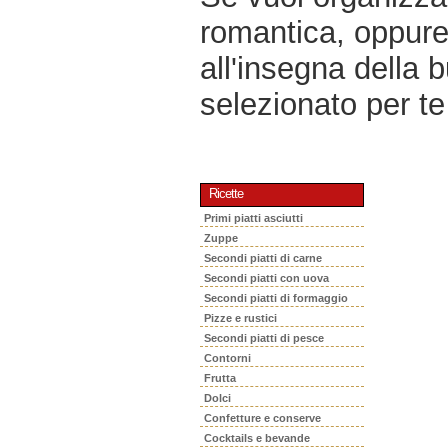
romantica, oppur
all'insegna della 
selezionato per te 
Ricette
Primi piatti asciutti
Zuppe
Secondi piatti di carne
Secondi piatti con uova
Secondi piatti di formaggio
Pizze e rustici
Secondi piatti di pesce
Contorni
Frutta
Dolci
Confetture e conserve
Cocktails e bevande