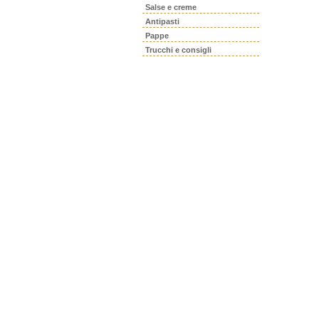
Salse e creme
Antipasti
Pappe
Trucchi e consigli