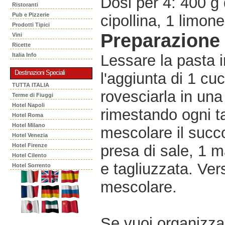
Dosi per 4: 400 g 
Ristoranti
Pub e Pizzerie
cipollina, 1 limone
Prodotti Tipici
Preparazione
Vini
Ricette
Italia Info
Lessare la pasta 
Destinazioni Speciali
l'aggiunta di 1 cuc
TUTTA ITALIA
rovesciarla in una 
Terme di Fiuggi
Hotel Napoli
rimestando ogni ta
Hotel Roma
Hotel Milano
mescolare il succo
Hotel Venezia
Hotel Firenze
presa di sale, 1 m
Hotel Cilento
e tagliuzzata. Ver
Hotel Sorrento
mescolare.
Se vuoi organizzar