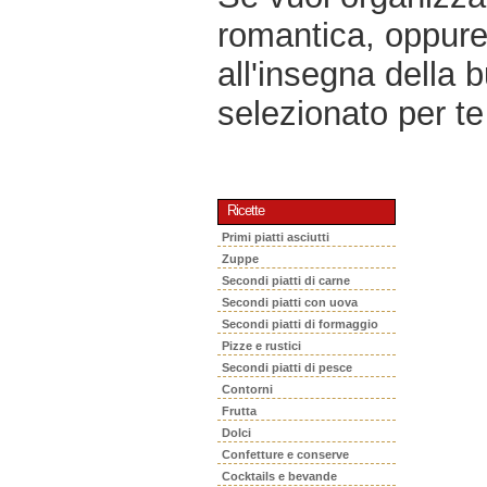
romantica, oppur
all'insegna della 
selezionato per te 
Ricette
Primi piatti asciutti
Zuppe
Secondi piatti di carne
Secondi piatti con uova
Secondi piatti di formaggio
Pizze e rustici
Secondi piatti di pesce
Contorni
Frutta
Dolci
Confetture e conserve
Cocktails e bevande