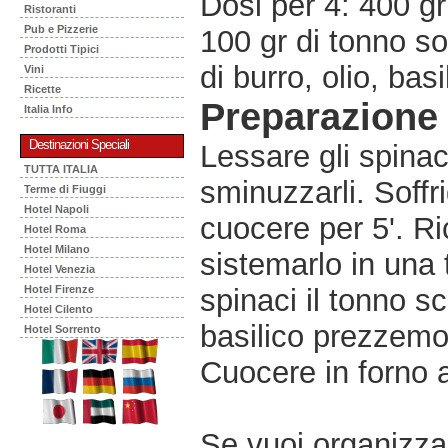
Dosi per 4: 400 gr
Ristoranti
Pub e Pizzerie
100 gr di tonno so
Prodotti Tipici
di burro, olio, bas
Vini
Ricette
Preparazione
Italia Info
Destinazioni Speciali
Lessare gli spinac
TUTTA ITALIA
sminuzzarli. Soffri
Terme di Fiuggi
Hotel Napoli
cuocere per 5'. Ri
Hotel Roma
Hotel Milano
sistemarlo in una t
Hotel Venezia
Hotel Firenze
spinaci il tonno s
Hotel Cilento
basilico prezzemol
Hotel Sorrento
Cuocere in forno a
Se vuoi organizzar