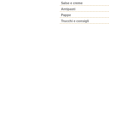
Salse e creme
Antipasti
Pappe
Trucchi e consigli