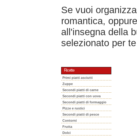
Se vuoi organizzar
romantica, oppur
all'insegna della 
selezionato per te 
Ricette
Primi piatti asciutti
Zuppe
Secondi piatti di carne
Secondi piatti con uova
Secondi piatti di formaggio
Pizze e rustici
Secondi piatti di pesce
Contorni
Frutta
Dolci