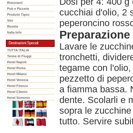
Dosi per 4: 400 g 
Ristoranti
Pub e Pizzerie
cucchiai d'olio, 2 
Prodotti Tipici
peperoncino rosso
Vini
Ricette
Preparazione
Italia Info
Destinazioni Speciali
Lavare le zucchine,
TUTTA ITALIA
tronchetti, divider
Terme di Fiuggi
Hotel Napoli
tegame con l'olio, 
Hotel Roma
Hotel Milano
pezzetto di pepero
Hotel Venezia
Hotel Firenze
a fiamma bassa. N
Hotel Cilento
dente. Scolarli e 
Hotel Sorrento
sopra le zucchine 
tutto. Servire subi