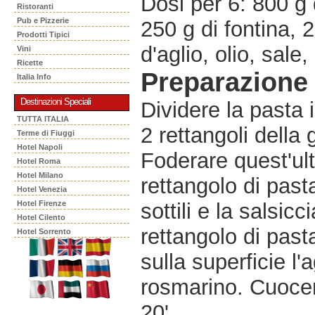
Dosi per 6: 800 g 
Ristoranti
Pub e Pizzerie
250 g di fontina, 
Prodotti Tipici
d'aglio, olio, sale
Vini
Ricette
Preparazione
Italia Info
Destinazioni Speciali
Dividere la pasta 
TUTTA ITALIA
2 rettangoli della
Terme di Fiuggi
Hotel Napoli
Foderare quest'ult
Hotel Roma
Hotel Milano
rettangolo di pasta
Hotel Venezia
Hotel Firenze
sottili e la salsicc
Hotel Cilento
rettangolo di pasta
Hotel Sorrento
sulla superficie l'a
rosmarino. Cuocere
20'.