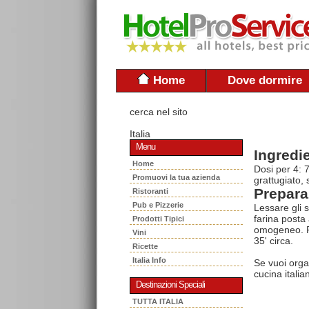
Home
Dove dormire
cerca nel sito
Italia
Menu
Ingredie
Home
Dosi per 4: 7
Promuovi la tua azienda
grattugiato, 
Prepara
Ristoranti
Pub e Pizzerie
Lessare gli s
farina posta
Prodotti Tipici
omogeneo. Ri
Vini
35' circa.
Ricette
Italia Info
Se vuoi orga
cucina italia
Destinazioni Speciali
TUTTA ITALIA