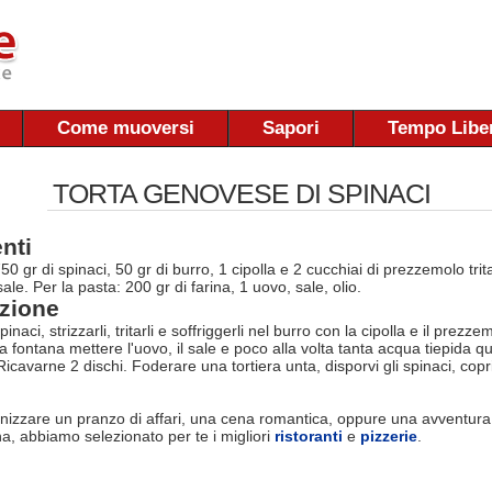
Come muoversi
Sapori
Tempo Libe
TORTA GENOVESE DI SPINACI
nti
50 gr di spinaci, 50 gr di burro, 1 cipolla e 2 cucchiai di prezzemolo trit
sale. Per la pasta: 200 gr di farina, 1 uovo, sale, olio.
zione
pinaci, strizzarli, tritarli e soffriggerli nel burro con la cipolla e il prezz
 a fontana mettere l'uovo, il sale e poco alla volta tanta acqua tiepida
cavarne 2 dischi. Foderare una tortiera unta, disporvi gli spinaci, copri
nizzare un pranzo di affari, una cena romantica, oppure una avventura
na, abbiamo selezionato per te i migliori
ristoranti
e
pizzerie
.