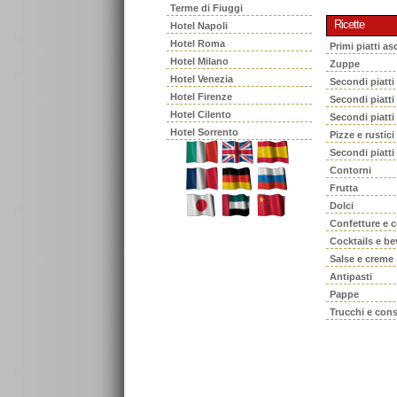
Terme di Fiuggi
Ricette
Hotel Napoli
Hotel Roma
Primi piatti asc
Hotel Milano
Zuppe
Hotel Venezia
Secondi piatti
Hotel Firenze
Secondi piatt
Hotel Cilento
Secondi piatti
Hotel Sorrento
Pizze e rustici
Secondi piatti
Contorni
Frutta
Dolci
Confetture e 
Cocktails e b
Salse e creme
Antipasti
Pappe
Trucchi e cons