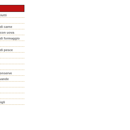
iutti
 di carne
i con uova
 di formaggio
 di pesce
conserve
evande
igli