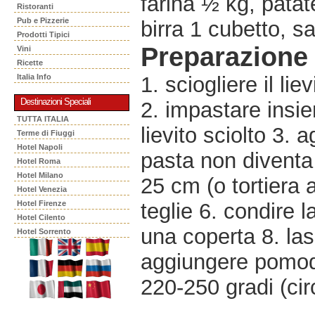
farina ½ kg, patate
Ristoranti
Pub e Pizzerie
birra 1 cubetto, s
Prodotti Tipici
Preparazione
Vini
Ricette
Italia Info
1. sciogliere il li
Destinazioni Speciali
2. impastare insi
TUTTA ITALIA
lievito sciolto 3.
Terme di Fiuggi
Hotel Napoli
pasta non diventa 
Hotel Roma
Hotel Milano
25 cm (o tortiera 
Hotel Venezia
Hotel Firenze
teglie 6. condire l
Hotel Cilento
una coperta 8. las
Hotel Sorrento
aggiungere pomodo
220-250 gradi (cir