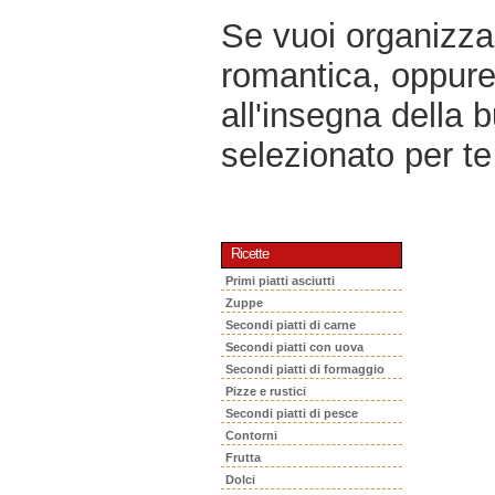
Se vuoi organizzar
romantica, oppur
all'insegna della 
selezionato per te 
Ricette
Primi piatti asciutti
Zuppe
Secondi piatti di carne
Secondi piatti con uova
Secondi piatti di formaggio
Pizze e rustici
Secondi piatti di pesce
Contorni
Frutta
Dolci