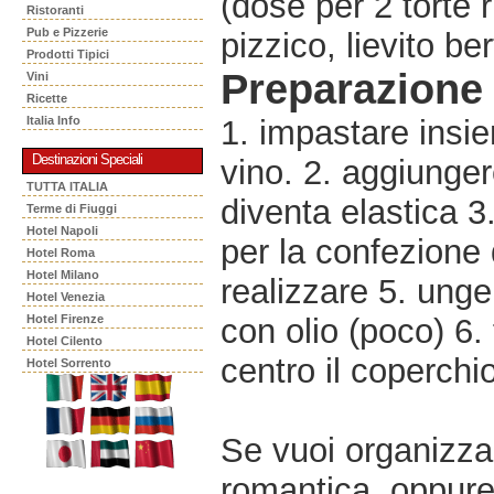
(dose per 2 torte r
Ristoranti
Pub e Pizzerie
pizzico, lievito be
Prodotti Tipici
Preparazione
Vini
Ricette
Italia Info
1. impastare insie
Destinazioni Speciali
vino. 2. aggiunger
TUTTA ITALIA
diventa elastica 3
Terme di Fiuggi
Hotel Napoli
per la confezione 
Hotel Roma
Hotel Milano
realizzare 5. unge
Hotel Venezia
Hotel Firenze
con olio (poco) 6.
Hotel Cilento
centro il coperchi
Hotel Sorrento
Se vuoi organizzar
romantica, oppur