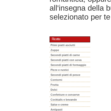
all'insegna della 
selezionato per te 
Ricette
Primi piatti asciutti
Zuppe
Secondi piatti di carne
Secondi piatti con uova
Secondi piatti di formaggio
Pizze e rustici
Secondi piatti di pesce
Contorni
Frutta
Dolci
Confetture e conserve
Cocktails e bevande
Salse e creme
Antipasti