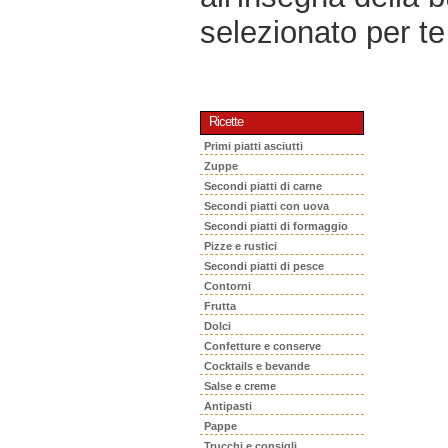
selezionato per te 
Ricette
Primi piatti asciutti
Zuppe
Secondi piatti di carne
Secondi piatti con uova
Secondi piatti di formaggio
Pizze e rustici
Secondi piatti di pesce
Contorni
Frutta
Dolci
Confetture e conserve
Cocktails e bevande
Salse e creme
Antipasti
Pappe
Trucchi e consigli