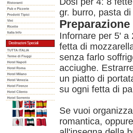
Dosi per 4: 8 fet
Ristoranti
Pub e Pizzerie
gr. burro, pasta d
Prodotti Tipici
Preparazione
Vini
Ricette
Italia Info
Infornare per 5' a
Destinazioni Speciali
fetta di mozzarella
TUTTA ITALIA
senza farlo soffr
Terme di Fiuggi
Hotel Napoli
acciughe. Estrarre 
Hotel Roma
Hotel Milano
un piatto di porta
Hotel Venezia
Hotel Firenze
su ogni fetta di p
Hotel Cilento
Hotel Sorrento
Se vuoi organizzar
romantica, oppur
all'insegna della 