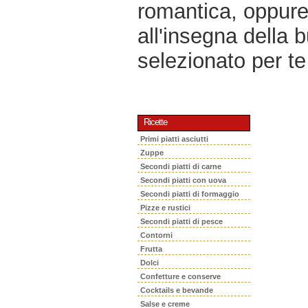
romantica, oppur
all'insegna della 
selezionato per te 
Ricette
Primi piatti asciutti
Zuppe
Secondi piatti di carne
Secondi piatti con uova
Secondi piatti di formaggio
Pizze e rustici
Secondi piatti di pesce
Contorni
Frutta
Dolci
Confetture e conserve
Cocktails e bevande
Salse e creme