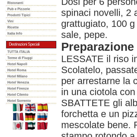
Dosi per 6 persone
Ristoranti
Pub e Pizzerie
spinaci novelli, 2
Prodotti Tipici
grattugiato, 100 g 
Vini
Ricette
sale, pepe.
Italia Info
Preparazione
Destinazioni Speciali
TUTTA ITALIA
LESSATE il riso i
Terme di Fiuggi
Hotel Napoli
Scolatelo, passat
Hotel Roma
Hotel Milano
per arrestarne la 
Hotel Venezia
Hotel Firenze
in una ciotola con
Hotel Cilento
SBATTETE gli albu
Hotel Sorrento
forchetta e un pizz
mescolate bene. 
stampo rotondo a 