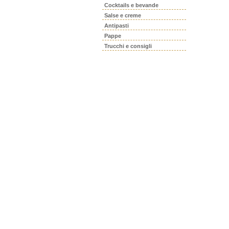
Cocktails e bevande
Salse e creme
Antipasti
Pappe
Trucchi e consigli