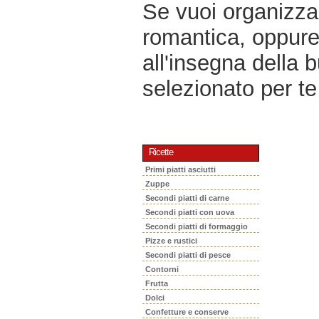
Se vuoi organizzar
romantica, oppur
all'insegna della 
selezionato per te 
Ricette
Primi piatti asciutti
Zuppe
Secondi piatti di carne
Secondi piatti con uova
Secondi piatti di formaggio
Pizze e rustici
Secondi piatti di pesce
Contorni
Frutta
Dolci
Confetture e conserve