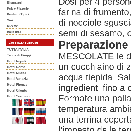
Dosi per 4 persone
Ristoranti
Pub e Pizzerie
farina di frumento,
Prodotti Tipici
di nocciole sgusci
Vini
Ricette
semi di sesamo, o
Italia Info
Preparazione
Destinazioni Speciali
TUTTA ITALIA
MESCOLATE le due f
Terme di Fiuggi
Hotel Napoli
un cucchiaino di z
Hotel Roma
Hotel Milano
acqua tiepida. Sa
Hotel Venezia
Hotel Firenze
ingredienti fino 
Hotel Cilento
Formate una palla,
Hotel Sorrento
temperatura ambie
una terrina cope
l’impasto dalla ter