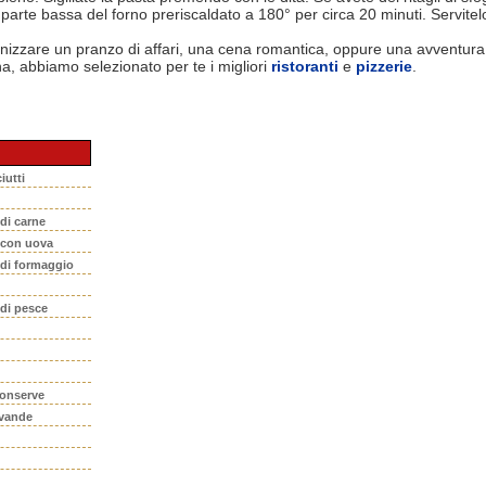
 parte bassa del forno preriscaldato a 180° per circa 20 minuti. Servitelo
nizzare un pranzo di affari, una cena romantica, oppure una avventura
na, abbiamo selezionato per te i migliori
ristoranti
e
pizzerie
.
iutti
 di carne
i con uova
 di formaggio
 di pesce
conserve
evande