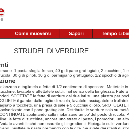
Come muoversi
Sapori
Tempo Libe
STRUDEL DI VERDURE
nti
ersone: 1 pasta sfoglia fresca, 40 g di pane grattugiato, 2 zucchine, 1
ucola, 30 g di pinoli, 30 g di parmigiano grattugiato, 1/2 spicchio di aglio,
zione
lanzana e tagliatela a fette di 1/2 centimetro di spessore. Mettetele in
cchine, lavatele e affettatele sottili, nel senso della lunghezza. Fate a
dori. SCOTTATE le fette di verdure dai due lati su una piastra per poc
GLIETE il gambo dalle foglie di rucola, lavatele, asciugatele e frullatele ne
gliato a tocchetti, una presa di sale e 5 cucchiai di olio. SROTOLATE il 
polverizzate con il pane grattugiato. Distribuite le verdure solo su metà 
ONTINUATE spalmando sulle melanzane un po’ del pesto di rucola. Pros
ine: le fette di zucchine, ancora uno strato di pesto, i pomodori, un altr
ndate avanti finché non esaurite gli ingredienti. Ripiegate sulle verdure
ipieno. Sigillate la pasta premendo con le dita. Se avete dei ritagli di sf