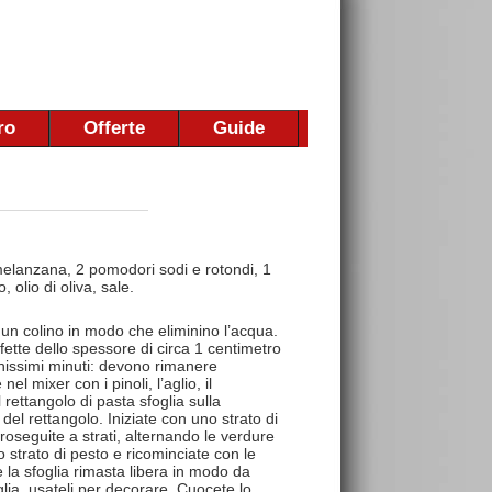
ro
Offerte
Guide
 melanzana, 2 pomodori sodi e rotondi, 1
 olio di oliva, sale.
 un colino in modo che eliminino l’acqua.
 fette dello spessore di circa 1 centimetro
hissimi minuti: devono rimanere
l mixer con i pinoli, l’aglio, il
rettangolo di pasta sfoglia sulla
del rettangolo. Iniziate con uno strato di
eguite a strati, alternando le verdure
o strato di pesto e ricominciate con le
 la sfoglia rimasta libera in modo da
oglia, usateli per decorare. Cuocete lo