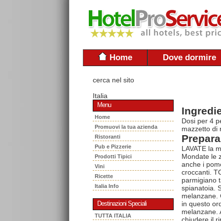
Home
Dove dormire
cerca nel sito
Italia
Menu
Ingredie
Home
Dosi per 4 p
Promuovi la tua azienda
mazzetto di r
Prepara
Ristoranti
Pub e Pizzerie
LAVATE la me
Mondate le zu
Prodotti Tipici
anche i pomo
Vini
croccanti. TO
Ricette
parmigiano ta
Italia Info
spianatoia. S
melanzane. C
in questo ord
Destinazioni Speciali
melanzane. A
TUTTA ITALIA
chiudere il r