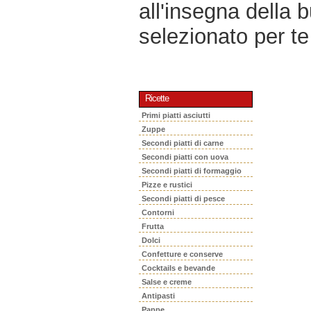
all'insegna della 
selezionato per te 
Ricette
Primi piatti asciutti
Zuppe
Secondi piatti di carne
Secondi piatti con uova
Secondi piatti di formaggio
Pizze e rustici
Secondi piatti di pesce
Contorni
Frutta
Dolci
Confetture e conserve
Cocktails e bevande
Salse e creme
Antipasti
Pappe