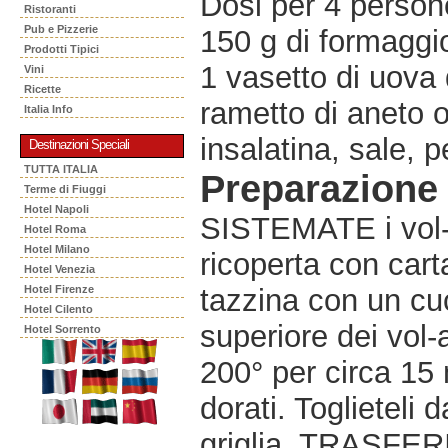
Dosi per 4 persone
Ristoranti
Pub e Pizzerie
150 g di formaggi
Prodotti Tipici
1 vasetto di uova
Vini
Ricette
rametto di aneto o
Italia Info
insalatina, sale, 
Destinazioni Speciali
TUTTA ITALIA
Preparazione
Terme di Fiuggi
Hotel Napoli
SISTEMATE i vol-a
Hotel Roma
Hotel Milano
ricoperta con carta
Hotel Venezia
Hotel Firenze
tazzina con un cuc
Hotel Cilento
superiore dei vol
Hotel Sorrento
200° per circa 15 
dorati. Toglieteli 
griglia. TRASFERI