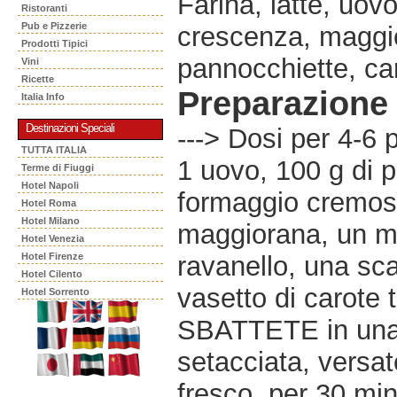
Farina, latte, uov
Ristoranti
Pub e Pizzerie
crescenza, maggio
Prodotti Tipici
pannocchiette, car
Vini
Ricette
Preparazione
Italia Info
Destinazioni Speciali
---> Dosi per 4-6 p
TUTTA ITALIA
1 uovo, 100 g di p
Terme di Fiuggi
Hotel Napoli
formaggio cremoso
Hotel Roma
Hotel Milano
maggiorana, un m
Hotel Venezia
Hotel Firenze
ravanello, una sca
Hotel Cilento
vasetto di carote t
Hotel Sorrento
SBATTETE in una t
setacciata, versate 
fresco, per 30 mi