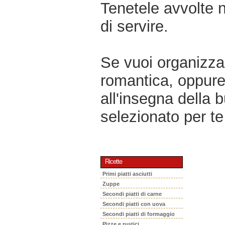
Tenetele avvolte ne
di servire.
Se vuoi organizzar
romantica, oppur
all'insegna della 
selezionato per te 
Ricette
Primi piatti asciutti
Zuppe
Secondi piatti di carne
Secondi piatti con uova
Secondi piatti di formaggio
Pizze e rustici