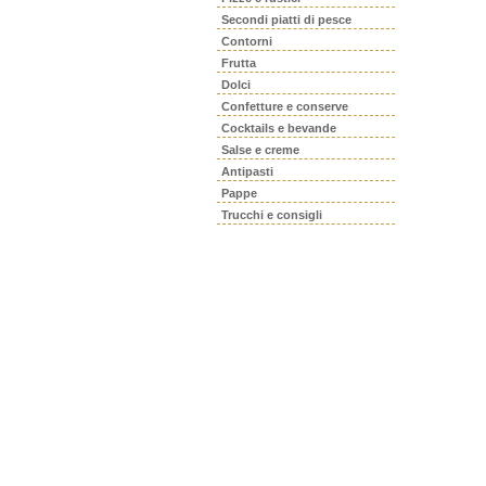
Secondi piatti di pesce
Contorni
Frutta
Dolci
Confetture e conserve
Cocktails e bevande
Salse e creme
Antipasti
Pappe
Trucchi e consigli