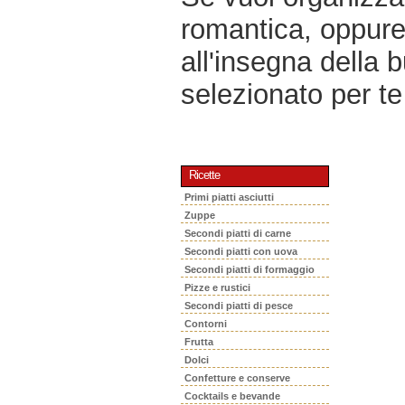
romantica, oppur
all'insegna della 
selezionato per te 
Ricette
Primi piatti asciutti
Zuppe
Secondi piatti di carne
Secondi piatti con uova
Secondi piatti di formaggio
Pizze e rustici
Secondi piatti di pesce
Contorni
Frutta
Dolci
Confetture e conserve
Cocktails e bevande