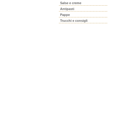
Salse e creme
Antipasti
Pappe
Trucchi e consigli