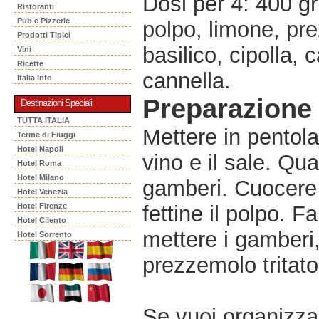
Dosi per 4: 400 gr
Ristoranti
Pub e Pizzerie
polpo, limone, pre
Prodotti Tipici
basilico, cipolla, 
Vini
Ricette
cannella.
Italia Info
Preparazione
Destinazioni Speciali
TUTTA ITALIA
Mettere in pentola
Terme di Fiuggi
Hotel Napoli
vino e il sale. Qua
Hotel Roma
Hotel Milano
gamberi. Cuocere p
Hotel Venezia
Hotel Firenze
fettine il polpo. F
Hotel Cilento
mettere i gamberi,
Hotel Sorrento
prezzemolo tritato
Se vuoi organizzar