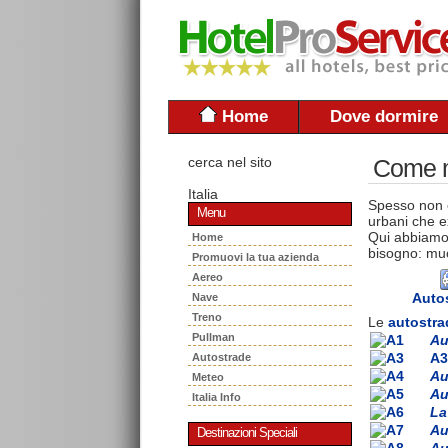
Home
Dove dormire
cerca nel sito
Come mu
Italia
Spesso non è
Menu
urbani che ex
Qui abbiamo 
Home
bisogno: muo
Promuovi la tua azienda
Aereo
Auto
Nave
Treno
Le
autostra
Pullman
Au
A3
Autostrade
Au
Meteo
Au
Italia Info
La
Au
Destinazioni Speciali
Au