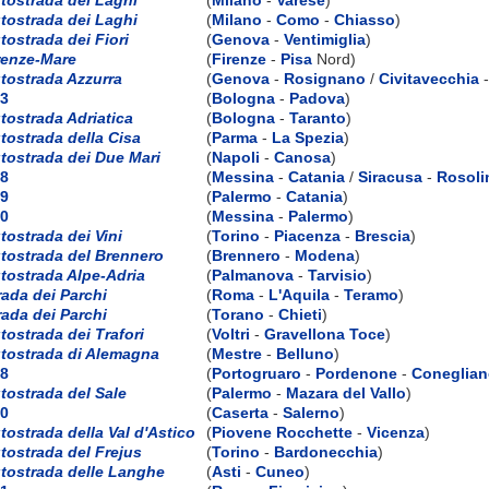
tostrada dei Laghi
(
Milano
-
Como
-
Chiasso
)
tostrada dei Fiori
(
Genova
-
Ventimiglia
)
renze-Mare
(
Firenze
-
Pisa
Nord)
tostrada Azzurra
(
Genova
-
Rosignano
/
Civitavecchia
3
(
Bologna
-
Padova
)
tostrada Adriatica
(
Bologna
-
Taranto
)
tostrada della Cisa
(
Parma
-
La Spezia
)
tostrada dei Due Mari
(
Napoli
-
Canosa
)
8
(
Messina
-
Catania
/
Siracusa
-
Rosoli
9
(
Palermo
-
Catania
)
0
(
Messina
-
Palermo
)
tostrada dei Vini
(
Torino
-
Piacenza
-
Brescia
)
tostrada del Brennero
(
Brennero
-
Modena
)
tostrada Alpe-Adria
(
Palmanova
-
Tarvisio
)
rada dei Parchi
(
Roma
-
L'Aquila
-
Teramo
)
rada dei Parchi
(
Torano
-
Chieti
)
tostrada dei Trafori
(
Voltri
-
Gravellona Toce
)
tostrada di Alemagna
(
Mestre
-
Belluno
)
8
(
Portogruaro
-
Pordenone
-
Coneglia
tostrada del Sale
(
Palermo
-
Mazara del Vallo
)
0
(
Caserta
-
Salerno
)
tostrada della Val d'Astico
(
Piovene Rocchette
-
Vicenza
)
tostrada del Frejus
(
Torino
-
Bardonecchia
)
tostrada delle Langhe
(
Asti
-
Cuneo
)