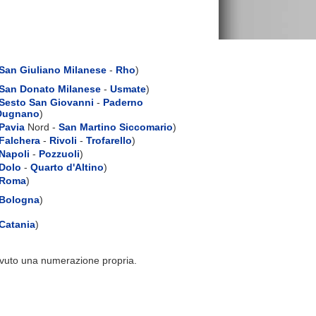
San Giuliano Milanese
-
Rho
)
San Donato Milanese
-
Usmate
)
Sesto San Giovanni
-
Paderno
Dugnano
)
Pavia
Nord -
San Martino Siccomario
)
Falchera
-
Rivoli
-
Trofarello
)
Napoli
-
Pozzuoli
)
Dolo
-
Quarto d'Altino
)
Roma
)
Bologna
)
Catania
)
evuto una numerazione propria.