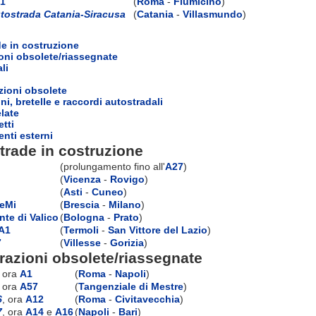
1
(
Roma
-
Fiumicino
)
tostrada Catania-Siracusa
(
Catania
-
Villasmundo
)
e in costruzione
oni obsolete/riassegnate
li
zioni obsolete
ni, bretelle e raccordi autostradali
elate
etti
nti esterni
trade in costruzione
(prolungamento fino all'
A27
)
(
Vicenza
-
Rovigo
)
(
Asti
-
Cuneo
)
eMi
(
Brescia
-
Milano
)
nte di Valico
(
Bologna
-
Prato
)
A1
(
Termoli
-
San Vittore del Lazio
)
7
(
Villesse
-
Gorizia
)
azioni obsolete/riassegnate
, ora
A1
(
Roma
-
Napoli
)
, ora
A57
(
Tangenziale di Mestre
)
6
, ora
A12
(
Roma
-
Civitavecchia
)
7
, ora
A14
e
A16
(
Napoli
-
Bari
)