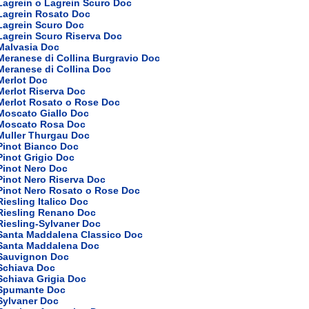
Lagrein o Lagrein Scuro Doc
 Lagrein Rosato Doc
Lagrein Scuro Doc
Lagrein Scuro Riserva Doc
Malvasia Doc
Meranese di Collina Burgravio Doc
Meranese di Collina Doc
Merlot Doc
Merlot Riserva Doc
Merlot Rosato o Rose Doc
Moscato Giallo Doc
 Moscato Rosa Doc
Muller Thurgau Doc
Pinot Bianco Doc
Pinot Grigio Doc
Pinot Nero Doc
Pinot Nero Riserva Doc
Pinot Nero Rosato o Rose Doc
Riesling Italico Doc
 Riesling Renano Doc
Riesling-Sylvaner Doc
 Santa Maddalena Classico Doc
 Santa Maddalena Doc
 Sauvignon Doc
Schiava Doc
Schiava Grigia Doc
 Spumante Doc
Sylvaner Doc