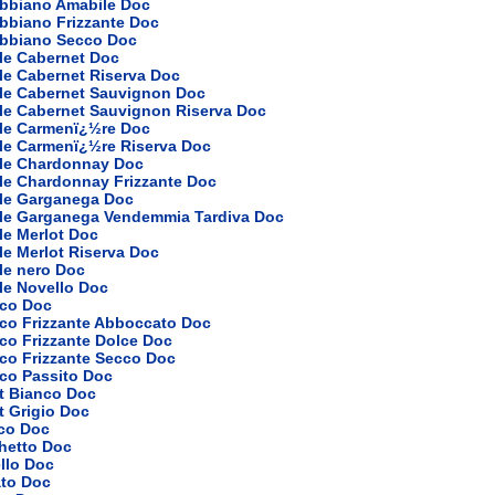
ebbiano Amabile Doc
bbiano Frizzante Doc
ebbiano Secco Doc
le Cabernet Doc
le Cabernet Riserva Doc
ole Cabernet Sauvignon Doc
ole Cabernet Sauvignon Riserva Doc
ole Carmenï¿½re Doc
ole Carmenï¿½re Riserva Doc
ole Chardonnay Doc
le Chardonnay Frizzante Doc
ole Garganega Doc
ole Garganega Vendemmia Tardiva Doc
le Merlot Doc
le Merlot Riserva Doc
le nero Doc
le Novello Doc
nco Doc
nco Frizzante Abboccato Doc
co Frizzante Dolce Doc
co Frizzante Secco Doc
nco Passito Doc
t Bianco Doc
t Grigio Doc
nco Doc
hetto Doc
llo Doc
ato Doc