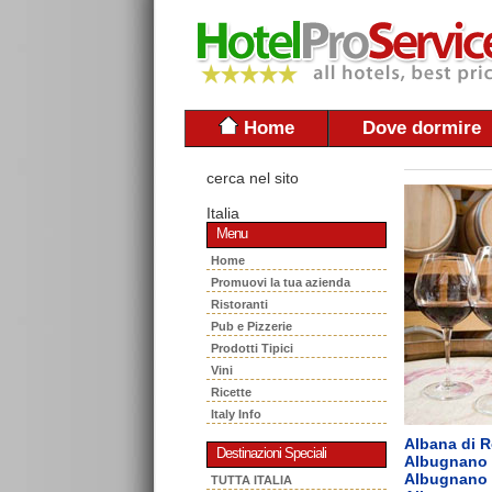
Home
Dove dormire
cerca nel sito
Italia
Menu
Home
Promuovi la tua azienda
Ristoranti
Pub e Pizzerie
Prodotti Tipici
Vini
Ricette
Italy Info
Albana di 
Destinazioni Speciali
Albugnano
Albugnano 
TUTTA ITALIA