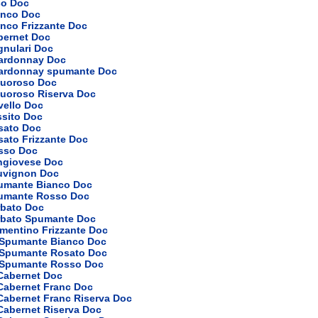
so Doc
anco Doc
nco Frizzante Doc
bernet Doc
gnulari Doc
ardonnay Doc
ardonnay spumante Doc
quoroso Doc
quoroso Riserva Doc
vello Doc
ssito Doc
sato Doc
sato Frizzante Doc
sso Doc
ngiovese Doc
uvignon Doc
umante Bianco Doc
umante Rosso Doc
rbato Doc
rbato Spumante Doc
mentino Frizzante Doc
 Spumante Bianco Doc
 Spumante Rosato Doc
 Spumante Rosso Doc
 Cabernet Doc
 Cabernet Franc Doc
Cabernet Franc Riserva Doc
Cabernet Riserva Doc