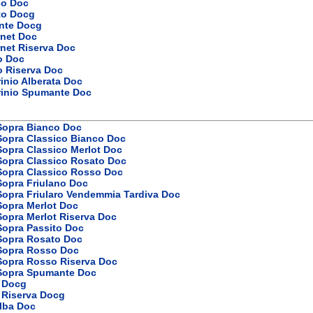
so Doc
to Docg
nte Docg
rnet Doc
net Riserva Doc
o Doc
o Riserva Doc
inio Alberata Doc
rinio Spumante Doc
 Sopra Bianco Doc
Sopra Classico Bianco Doc
Sopra Classico Merlot Doc
Sopra Classico Rosato Doc
 Sopra Classico Rosso Doc
Sopra Friulano Doc
Sopra Friularo Vendemmia Tardiva Doc
Sopra Merlot Doc
Sopra Merlot Riserva Doc
Sopra Passito Doc
 Sopra Rosato Doc
 Sopra Rosso Doc
 Sopra Rosso Riserva Doc
 Sopra Spumante Doc
 Docg
 Riserva Docg
Alba Doc