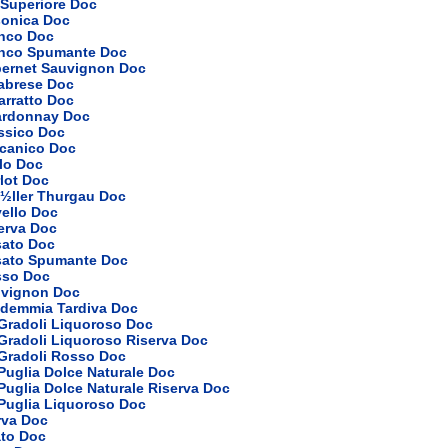
Superiore Doc
onica Doc
nco Doc
nco Spumante Doc
ernet Sauvignon Doc
abrese Doc
arratto Doc
ardonnay Doc
ssico Doc
canico Doc
lo Doc
lot Doc
½ller Thurgau Doc
ello Doc
erva Doc
ato Doc
ato Spumante Doc
sso Doc
vignon Doc
demmia Tardiva Doc
 Gradoli Liquoroso Doc
 Gradoli Liquoroso Riserva Doc
 Gradoli Rosso Doc
 Puglia Dolce Naturale Doc
 Puglia Dolce Naturale Riserva Doc
 Puglia Liquoroso Doc
rva Doc
ato Doc