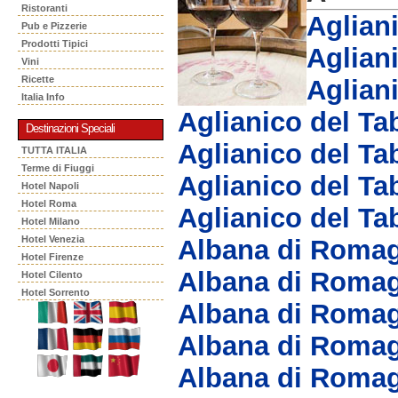
Ristoranti
Aglian
Pub e Pizzerie
Prodotti Tipici
Aglian
Vini
Ricette
Aglian
Italia Info
Aglianico del T
Destinazioni Speciali
Aglianico del T
TUTTA ITALIA
Terme di Fiuggi
Aglianico del T
Hotel Napoli
Hotel Roma
Aglianico del T
Hotel Milano
Hotel Venezia
Albana di Roma
Hotel Firenze
Albana di Roma
Hotel Cilento
Hotel Sorrento
Albana di Romag
Albana di Romag
Albana di Roma