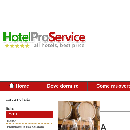
Home
Dove dormire
Come muovers
cerca nel sito
Italia
Menu
Home
A
Promuovi la tua azienda