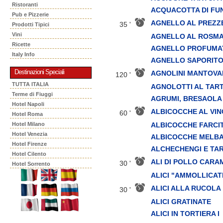
Ristoranti
ACQUACOTTA DI FU
Pub e Pizzerie
AGNELLO AL PREZ
35 '
Prodotti Tipici
Vini
AGNELLO AL ROSM
Ricette
AGNELLO PROFUMA
Italy Info
AGNELLO SAPORIT
Destinazioni Speciali
AGNOLINI MANTOVA
120 '
TUTTA ITALIA
AGNOLOTTI AL TAR
Terme di Fiuggi
AGRUMI, BRESAOLA 
Hotel Napoli
ALBICOCCHE AL VIN
60 '
Hotel Roma
ALBICOCCHE FARCI
Hotel Milano
Hotel Venezia
ALBICOCCHE MELB
Hotel Firenze
ALCHECHENGI E TA
Hotel Cilento
ALI DI POLLO CARA
30 '
Hotel Sorrento
ALICI "AMMOLLICAT
ALICI ALLA RUCOLA
30 '
ALICI GRATINATE
ALICI IN TORTIERA I